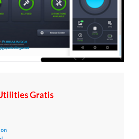
tilities Gratis
ion
ad