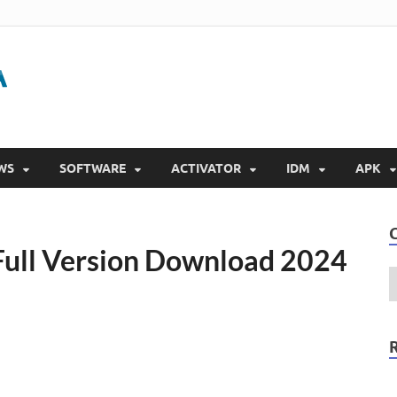
Gigapurbalingga
Download Software Gratis Full Version 2023
WS
SOFTWARE
ACTIVATOR
IDM
APK
 Full Version Download 2024