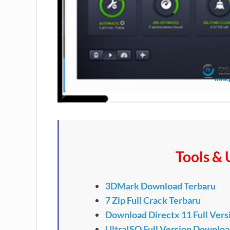
Tools & U
3DMark Download Terbaru
7 Zip Full Crack Terbaru
Download Directx 11 Full Vers
UltraISO Full Version Downlo