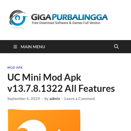
Gi
Downloa
Software
Gratis Fu
Version
2023
MAIN MENU
MOD APK
UC Mini Mod Apk
v13.7.8.1322 All Features
September 6, 2024
-
by
admin
-
Leave a Comment