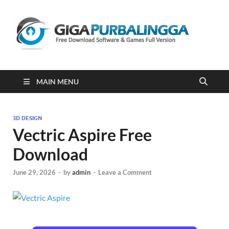
Gi
Downloa
Software
Gratis Fu
Version
2023
MAIN MENU
3D DESIGN
Vectric Aspire Free
Download
June 29, 2026
-
by
admin
-
Leave a Comment