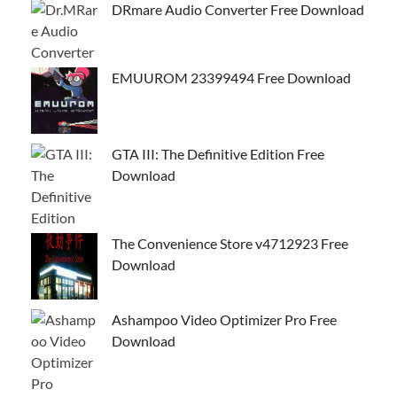
DRmare Audio Converter Free Download
EMUUROM 23399494 Free Download
GTA III: The Definitive Edition Free
Download
The Convenience Store v4712923 Free
Download
Ashampoo Video Optimizer Pro Free
Download