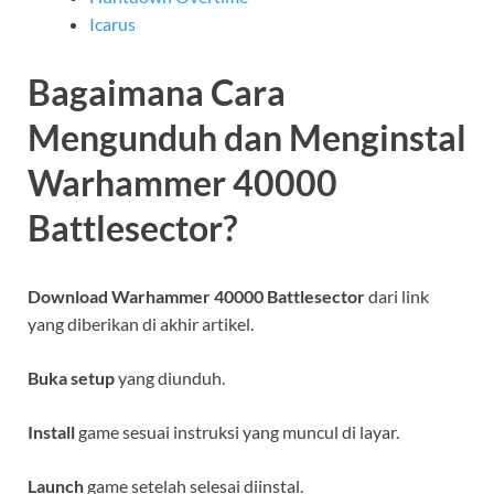
Icarus
Bagaimana Cara
Mengunduh dan Menginstal
Warhammer 40000
Battlesector?
Download Warhammer 40000 Battlesector
dari link
yang diberikan di akhir artikel.
Buka setup
yang diunduh.
Install
game sesuai instruksi yang muncul di layar.
Launch
game setelah selesai diinstal.