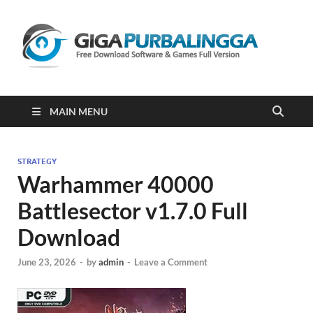
Gi
Downloa
Software
Gratis Fu
Version
2023
MAIN MENU
STRATEGY
Warhammer 40000
Battlesector v1.7.0 Full
Download
June 23, 2026
-
by
admin
-
Leave a Comment