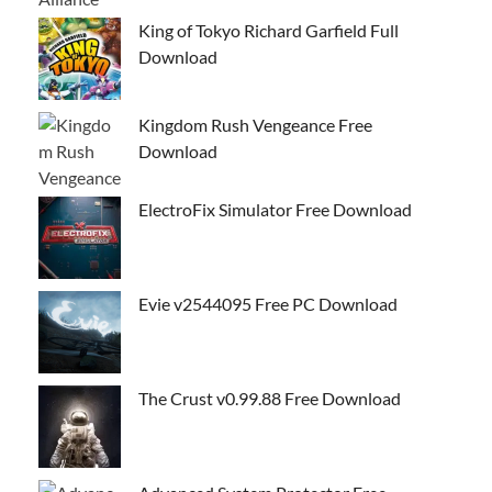
King of Tokyo Richard Garfield Full
Download
Kingdom Rush Vengeance Free
Download
ElectroFix Simulator Free Download
Evie v2544095 Free PC Download
The Crust v0.99.88 Free Download