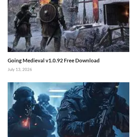
Going Medieval v1.0.92 Free Download
July 13, 2026