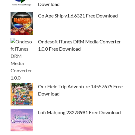
Download
Go Ape Ship v1.6.6321 Free Download
Ondesoft iTunes DRM Media Converter
1.0.0 Free Download
Our Field Trip Adventure 14557675 Free
Download
Lofi Mahjong 23278981 Free Download