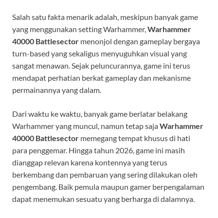
Salah satu fakta menarik adalah, meskipun banyak game
yang menggunakan setting Warhammer,
Warhammer
40000 Battlesector
menonjol dengan gameplay bergaya
turn-based yang sekaligus menyuguhkan visual yang
sangat menawan. Sejak peluncurannya, game ini terus
mendapat perhatian berkat gameplay dan mekanisme
permainannya yang dalam.
Dari waktu ke waktu, banyak game berlatar belakang
Warhammer yang muncul, namun tetap saja
Warhammer
40000 Battlesector
memegang tempat khusus di hati
para penggemar. Hingga tahun 2026, game ini masih
dianggap relevan karena kontennya yang terus
berkembang dan pembaruan yang sering dilakukan oleh
pengembang. Baik pemula maupun gamer berpengalaman
dapat menemukan sesuatu yang berharga di dalamnya.