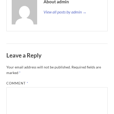
About admin
View all posts by admin →
Leave a Reply
Your email address will not be published.
Required fields are
marked
*
COMMENT
*