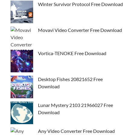
Winter Survivor Protocol Free Download
Movavi Video Converter Free Download
Vortica-TENOKE Free Download
Desktop Fishes 20821652 Free
Download
Lunar Mystery 2103 21966027 Free
Download
Any Video Converter Free Download