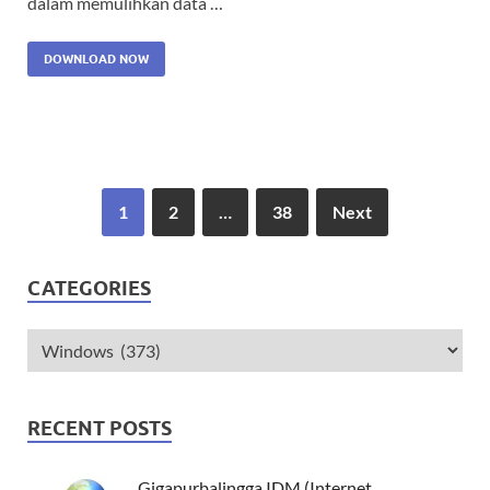
dalam memulihkan data …
DOWNLOAD NOW
1
2
…
38
Next
CATEGORIES
RECENT POSTS
Gigapurbalingga IDM (Internet