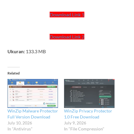
Download Link 1
Download Link 2
Ukuran:
133.3 MB
Related
WinZip Malware Protector
WinZip Privacy Protector
Full Version Download
1.0 Free Download
July 10, 2026
July 9, 2026
In "Antivirus"
In "File Compression"