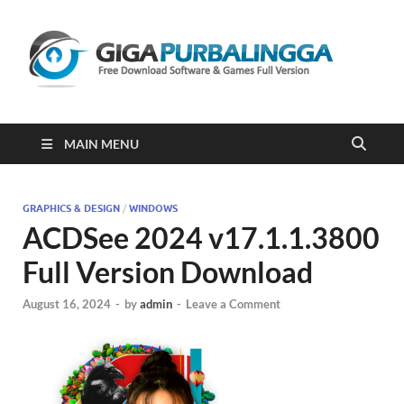
Gi
Downloa
Software
Gratis Fu
Version
2023
MAIN MENU
GRAPHICS & DESIGN
/
WINDOWS
ACDSee 2024 v17.1.1.3800
Full Version Download
August 16, 2024
-
by
admin
-
Leave a Comment