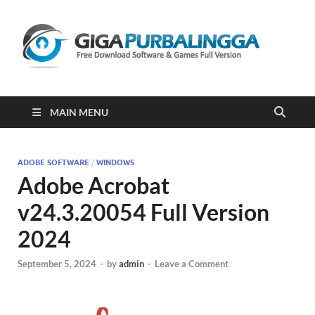
Gi
Downloa
Software
Gratis Fu
Version
2023
MAIN MENU
ADOBE SOFTWARE
/
WINDOWS
Adobe Acrobat
v24.3.20054 Full Version
2024
September 5, 2024
-
by
admin
-
Leave a Comment