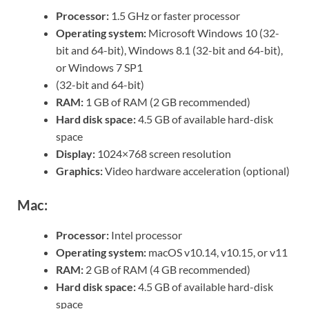
Processor:
1.5 GHz or faster processor
Operating system:
Microsoft Windows 10 (32-
bit and 64-bit), Windows 8.1 (32-bit and 64-bit),
or Windows 7 SP1
(32-bit and 64-bit)
RAM:
1 GB of RAM (2 GB recommended)
Hard disk space:
4.5 GB of available hard-disk
space
Display:
1024×768 screen resolution
Graphics:
Video hardware acceleration (optional)
Mac:
Processor:
Intel processor
Operating system:
macOS v10.14, v10.15, or v11
RAM:
2 GB of RAM (4 GB recommended)
Hard disk space:
4.5 GB of available hard-disk
space