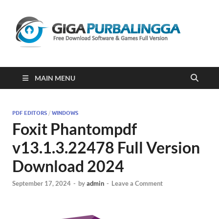
Gi
Downloa
Software
Gratis Fu
Version
2023
MAIN MENU
PDF EDITORS
/
WINDOWS
Foxit Phantompdf
v13.1.3.22478 Full Version
Download 2024
September 17, 2024
-
by
admin
-
Leave a Comment