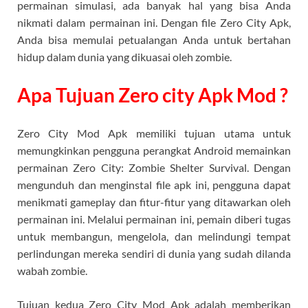
permainan simulasi, ada banyak hal yang bisa Anda
nikmati dalam permainan ini. Dengan file Zero City Apk,
Anda bisa memulai petualangan Anda untuk bertahan
hidup dalam dunia yang dikuasai oleh zombie.
Apa Tujuan Zero city Apk Mod ?
Zero City Mod Apk memiliki tujuan utama untuk
memungkinkan pengguna perangkat Android memainkan
permainan Zero City: Zombie Shelter Survival. Dengan
mengunduh dan menginstal file apk ini, pengguna dapat
menikmati gameplay dan fitur-fitur yang ditawarkan oleh
permainan ini. Melalui permainan ini, pemain diberi tugas
untuk membangun, mengelola, dan melindungi tempat
perlindungan mereka sendiri di dunia yang sudah dilanda
wabah zombie.
Tujuan kedua Zero City Mod Apk adalah memberikan