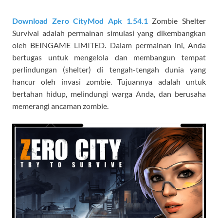
Download Zero CityMod Apk 1.54.1
Zombie Shelter
Survival adalah permainan simulasi yang dikembangkan
oleh BEINGAME LIMITED. Dalam permainan ini, Anda
bertugas untuk mengelola dan membangun tempat
perlindungan (shelter) di tengah-tengah dunia yang
hancur oleh invasi zombie. Tujuannya adalah untuk
bertahan hidup, melindungi warga Anda, dan berusaha
memerangi ancaman zombie.