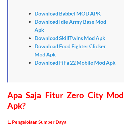
Download Babbel MOD APK
Download Idle Army Base Mod
Apk
Download SkillTwins Mod Apk
Download Food Fighter Clicker
Mod Apk
Download FiFa 22 Mobile Mod Apk
Apa Saja Fitur Zero City Mod
Apk?
1. Pengelolaan Sumber Daya