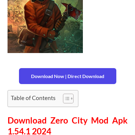
Download Now | Direct Download
Table of Contents
Download Zero City Mod Apk
1.54.1 2024