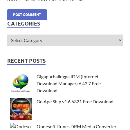
CATEGORIES
RECENT POSTS
Gigapurbalingga IDM (Internet
Download Manager) 6.43.7 Free
Download
Go Ape Ship v1.6.6321 Free Download
Ondesoft iTunes DRM Media Converter