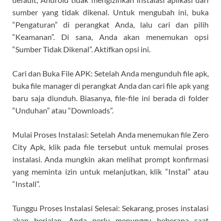
sumber yang tidak dikenal. Untuk mengubah ini, buka
“Pengaturan” di perangkat Anda, lalu cari dan pilih
“Keamanan”. Di sana, Anda akan menemukan opsi
“Sumber Tidak Dikenal”. Aktifkan opsi ini.
Cari dan Buka File APK: Setelah Anda mengunduh file apk,
buka file manager di perangkat Anda dan cari file apk yang
baru saja diunduh. Biasanya, file-file ini berada di folder
“Unduhan” atau “Downloads”.
Mulai Proses Instalasi: Setelah Anda menemukan file Zero
City Apk, klik pada file tersebut untuk memulai proses
instalasi. Anda mungkin akan melihat prompt konfirmasi
yang meminta izin untuk melanjutkan, klik “Instal” atau
“Install”.
Tunggu Proses Instalasi Selesai: Sekarang, proses instalasi
akan berjalan. Anda perlu menunggu beberapa saat