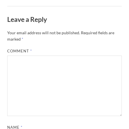
Leave a Reply
Your email address will not be published.
Required fields are
marked
*
COMMENT
*
NAME
*