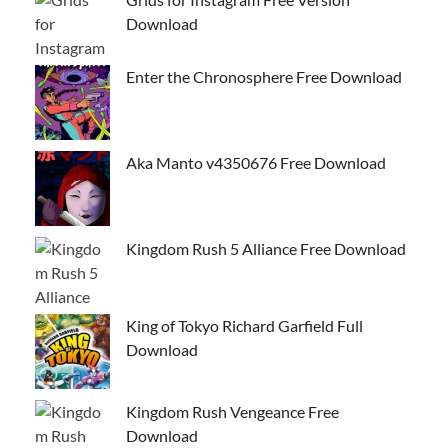
Download
Enter the Chronosphere Free Download
Aka Manto v4350676 Free Download
Kingdom Rush 5 Alliance Free Download
King of Tokyo Richard Garfield Full
Download
Kingdom Rush Vengeance Free
Download