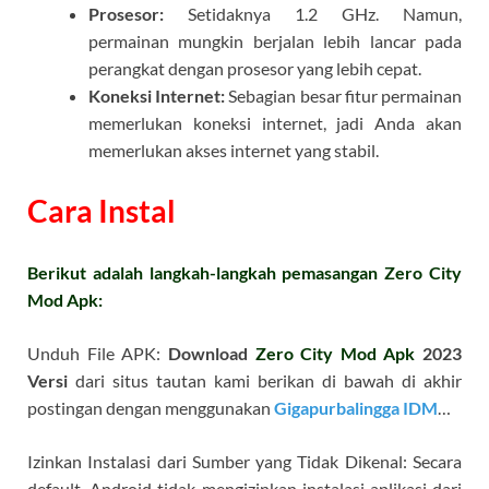
Prosesor:
Setidaknya 1.2 GHz. Namun,
permainan mungkin berjalan lebih lancar pada
perangkat dengan prosesor yang lebih cepat.
Koneksi Internet:
Sebagian besar fitur permainan
memerlukan koneksi internet, jadi Anda akan
memerlukan akses internet yang stabil.
Cara Instal
Berikut adalah langkah-langkah pemasangan Zero City
Mod Apk:
Unduh File APK:
Download
Zero City Mod Apk
2023
Versi
dari situs tautan kami berikan di bawah di akhir
postingan dengan menggunakan
Gigapurbalingga IDM
…
Izinkan Instalasi dari Sumber yang Tidak Dikenal: Secara
default, Android tidak mengizinkan instalasi aplikasi dari