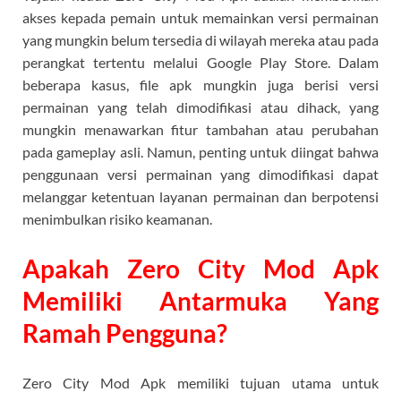
akses kepada pemain untuk memainkan versi permainan
yang mungkin belum tersedia di wilayah mereka atau pada
perangkat tertentu melalui Google Play Store. Dalam
beberapa kasus, file apk mungkin juga berisi versi
permainan yang telah dimodifikasi atau dihack, yang
mungkin menawarkan fitur tambahan atau perubahan
pada gameplay asli. Namun, penting untuk diingat bahwa
penggunaan versi permainan yang dimodifikasi dapat
melanggar ketentuan layanan permainan dan berpotensi
menimbulkan risiko keamanan.
Apakah Zero City Mod Apk
Memiliki Antarmuka Yang
Ramah Pengguna?
Zero City Mod Apk memiliki tujuan utama untuk