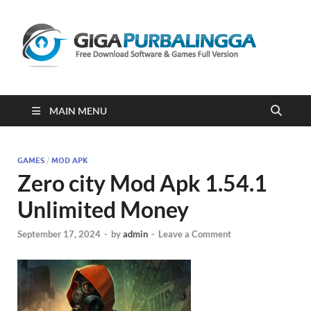
Gi
Downloa
Software
Gratis Fu
Version
2023
MAIN MENU
GAMES
/
MOD APK
Zero city Mod Apk 1.54.1
Unlimited Money
September 17, 2024
-
by
admin
-
Leave a Comment