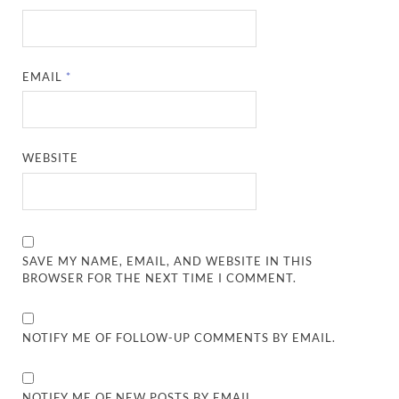
EMAIL
*
WEBSITE
SAVE MY NAME, EMAIL, AND WEBSITE IN THIS
BROWSER FOR THE NEXT TIME I COMMENT.
NOTIFY ME OF FOLLOW-UP COMMENTS BY EMAIL.
NOTIFY ME OF NEW POSTS BY EMAIL.