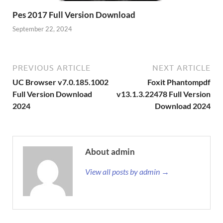
Pes 2017 Full Version Download
September 22, 2024
PREVIOUS ARTICLE
NEXT ARTICLE
UC Browser v7.0.185.1002
Foxit Phantompdf
Full Version Download
v13.1.3.22478 Full Version
2024
Download 2024
About admin
View all posts by admin →