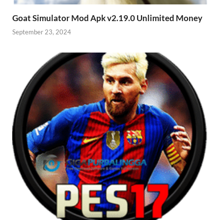
Goat Simulator Mod Apk v2.19.0 Unlimited Money
September 23, 2024