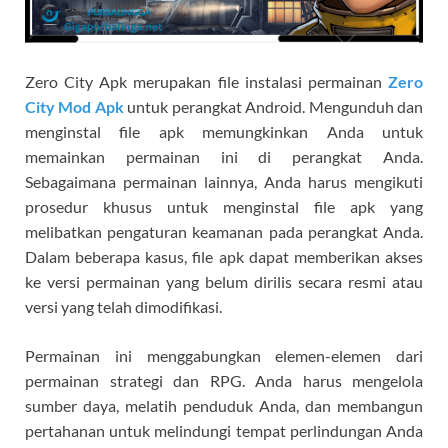
Zero City Apk merupakan file instalasi permainan
Zero
City Mod Apk
untuk perangkat Android. Mengunduh dan
menginstal file apk memungkinkan Anda untuk
memainkan permainan ini di perangkat Anda.
Sebagaimana permainan lainnya, Anda harus mengikuti
prosedur khusus untuk menginstal file apk yang
melibatkan pengaturan keamanan pada perangkat Anda.
Dalam beberapa kasus, file apk dapat memberikan akses
ke versi permainan yang belum dirilis secara resmi atau
versi yang telah dimodifikasi.
Permainan ini menggabungkan elemen-elemen dari
permainan strategi dan RPG. Anda harus mengelola
sumber daya, melatih penduduk Anda, dan membangun
pertahanan untuk melindungi tempat perlindungan Anda