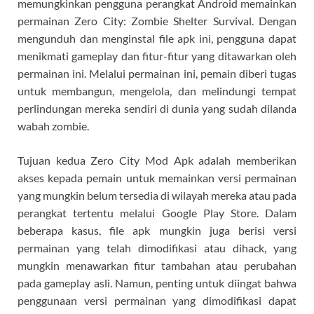
memungkinkan pengguna perangkat Android memainkan
permainan Zero City: Zombie Shelter Survival. Dengan
mengunduh dan menginstal file apk ini, pengguna dapat
menikmati gameplay dan fitur-fitur yang ditawarkan oleh
permainan ini. Melalui permainan ini, pemain diberi tugas
untuk membangun, mengelola, dan melindungi tempat
perlindungan mereka sendiri di dunia yang sudah dilanda
wabah zombie.
Tujuan kedua Zero City Mod Apk adalah memberikan
akses kepada pemain untuk memainkan versi permainan
yang mungkin belum tersedia di wilayah mereka atau pada
perangkat tertentu melalui Google Play Store. Dalam
beberapa kasus, file apk mungkin juga berisi versi
permainan yang telah dimodifikasi atau dihack, yang
mungkin menawarkan fitur tambahan atau perubahan
pada gameplay asli. Namun, penting untuk diingat bahwa
penggunaan versi permainan yang dimodifikasi dapat