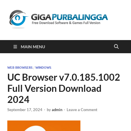
Gi
Downloa
Software
Gratis Fu
Version
2023
MAIN MENU
WEB BROWSERS
/
WINDOWS
UC Browser v7.0.185.1002
Full Version Download
2024
September 17, 2024
-
by
admin
-
Leave a Comment