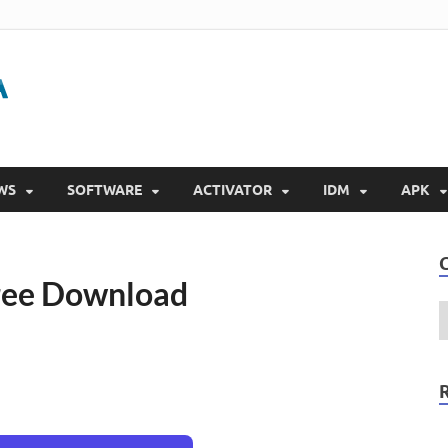
Gigapurbalingga
Download Software Gratis Full Version 2023
WS
SOFTWARE
ACTIVATOR
IDM
APK
ree Download