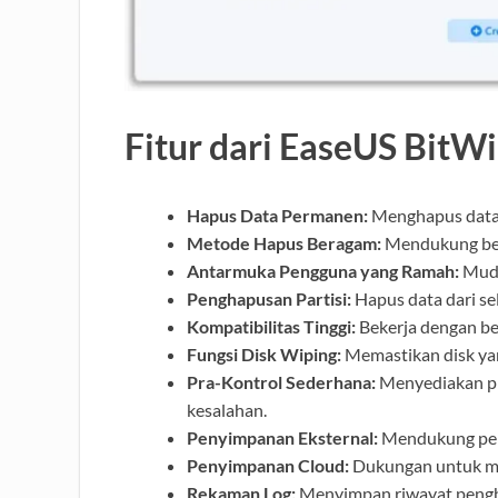
Fitur dari EaseUS BitW
Hapus Data Permanen:
Menghapus data
Metode Hapus Beragam:
Mendukung ber
Antarmuka Pengguna yang Ramah:
Muda
Penghapusan Partisi:
Hapus data dari sel
Kompatibilitas Tinggi:
Bekerja dengan be
Fungsi Disk Wiping:
Memastikan disk yang
Pra-Kontrol Sederhana:
Menyediakan pr
kesalahan.
Penyimpanan Eksternal:
Mendukung peng
Penyimpanan Cloud:
Dukungan untuk me
Rekaman Log:
Menyimpan riwayat pengh