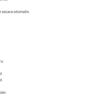
 secara otomatis
ru
ud
el
lain