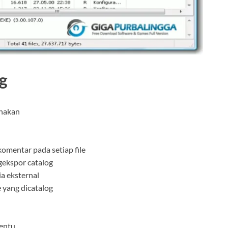
og
unakan
omentar pada setiap file
kspor catalog
a eksternal
 yang dicatalog
tentu