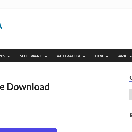
Gigapurbalingga
Download Software Gratis Full Version 2023
WS
SOFTWARE
ACTIVATOR
IDM
APK
ree Download