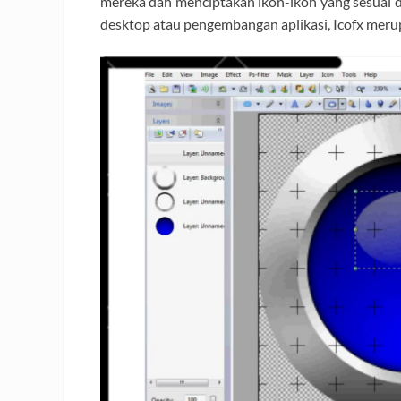
mereka dan menciptakan ikon-ikon yang sesuai d
desktop atau pengembangan aplikasi, Icofx merup