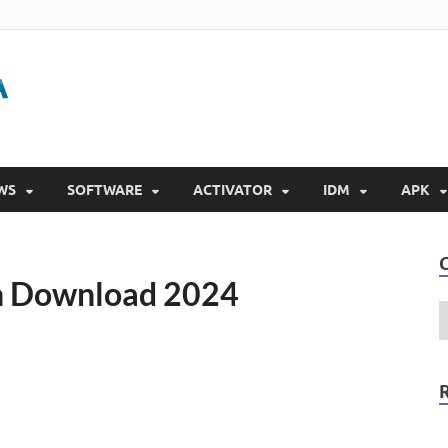
Gigapurbalingga
Download Software Gratis Full Version 2023
WS
SOFTWARE
ACTIVATOR
IDM
APK
ion Download 2024