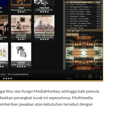
gai fitur dan fungsi MediaMonkey, sehingga baik pemula
tkan perangkat lunak ini sepenuhnya. Multimedia
mberikan jawaban atas kebutuhan tersebut dengan