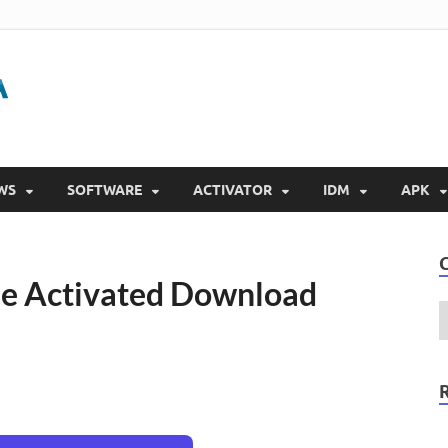
Gigapurbalingga
Download Software Gratis Full Version 2023
WS
SOFTWARE
ACTIVATOR
IDM
APK
e Activated Download