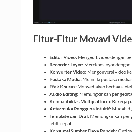
Fitur-Fitur Movavi Vide
Editor Video:
Mengedit video dengan berb
Recorder Layar:
Merekam layar dengan ku
Konverter Video:
Mengonversi video ke 
Pustaka Media:
Memiliki pustaka media 
Efek Khusus:
Menyediakan berbagai efek 
Audio Editing:
Memungkinkan pengeditan 
Kompatibilitas Multiplatform:
Bekerja p
Antarmuka Pengguna Intuitif:
Mudah dig
Template dan Draf:
Memungkinkan pengg
lebih cepat.
Konsumsi Sumber Daya Rendah:
Optima