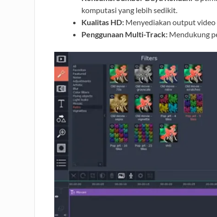
komputasi yang lebih sedikit.
Kualitas HD:
Menyediakan output video d
Penggunaan Multi-Track:
Mendukung peng