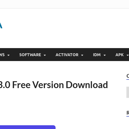
Gigapurbalingga
Download Software Gratis Full Version 2023
WS
SOFTWARE
ACTIVATOR
IDM
APK
3.0 Free Version Download