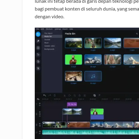
lunak ini tetap berada di garis depan teknologi p
bagi pembuat konten di seluruh dunia, yang sem
dengan video.