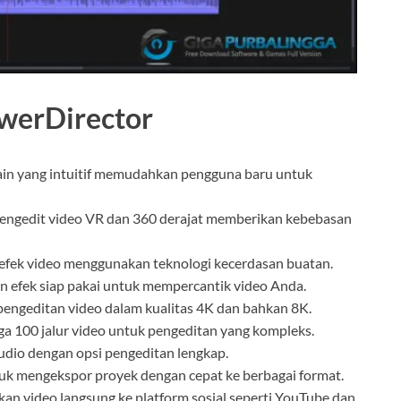
owerDirector
ain yang intuitif memudahkan pengguna baru untuk
ngedit video VR dan 360 derajat memberikan kebebasan
n efek video menggunakan teknologi kecerdasan buatan.
an efek siap pakai untuk mempercantik video Anda.
engeditan video dalam kualitas 4K dan bahkan 8K.
a 100 jalur video untuk pengeditan yang kompleks.
audio dengan opsi pengeditan lengkap.
k mengekspor proyek dengan cepat ke berbagai format.
n video langsung ke platform sosial seperti YouTube dan