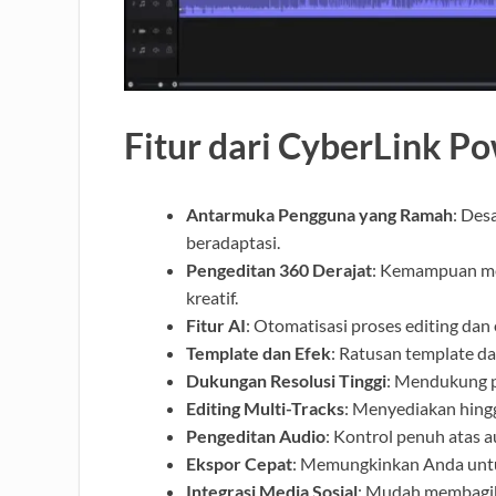
Fitur dari CyberLink P
Antarmuka Pengguna yang Ramah
: Des
beradaptasi.
Pengeditan 360 Derajat
: Kemampuan me
kreatif.
Fitur AI
: Otomatisasi proses editing da
Template dan Efek
: Ratusan template d
Dukungan Resolusi Tinggi
: Mendukung p
Editing Multi-Tracks
: Menyediakan hingg
Pengeditan Audio
: Kontrol penuh atas 
Ekspor Cepat
: Memungkinkan Anda untu
Integrasi Media Sosial
: Mudah membagika