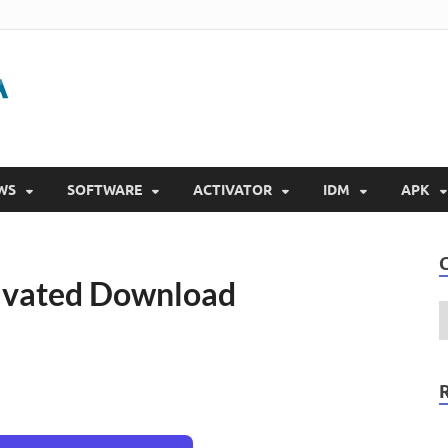
Gigapurbalingga
Download Software Gratis Full Version 2023
WS
SOFTWARE
ACTIVATOR
IDM
APK
tivated Download