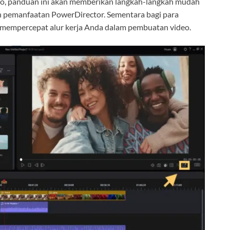
deo, panduan ini akan memberikan langkah-langkah mudah
 pemanfaatan PowerDirector. Sementara bagi para
pat mempercepat alur kerja Anda dalam pembuatan video.