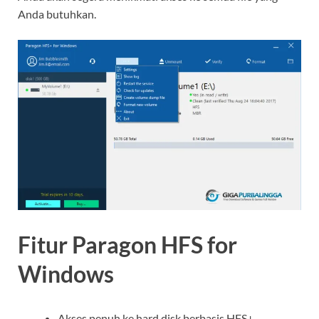
Anda butuhkan.
Fitur Paragon HFS for
Windows
Akses penuh ke hard disk berbasis HFS+