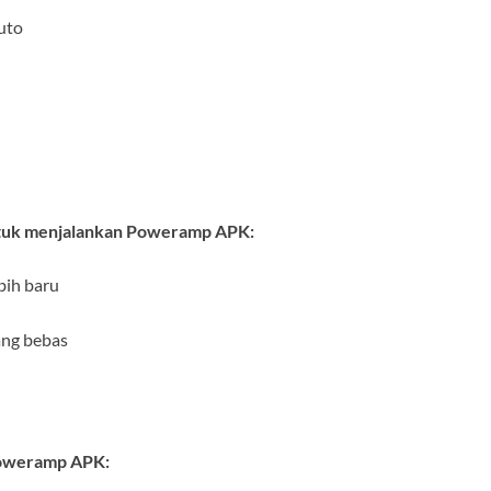
uto
n
ntuk menjalankan Poweramp APK:
bih baru
ng bebas
 Poweramp APK: