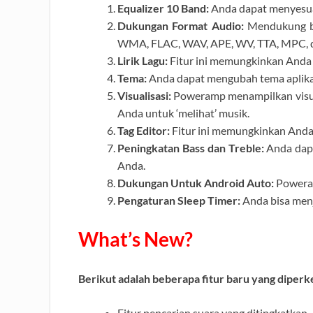
Equalizer 10 Band:
Anda dapat menyesuai
Dukungan Format Audio:
Mendukung be
WMA, FLAC, WAV, APE, WV, TTA, MPC, d
Lirik Lagu:
Fitur ini memungkinkan Anda u
Tema:
Anda dapat mengubah tema aplikas
Visualisasi:
Poweramp menampilkan visua
Anda untuk ‘melihat’ musik.
Tag Editor:
Fitur ini memungkinkan Anda 
Peningkatan Bass dan Treble:
Anda dapa
Anda.
Dukungan Untuk Android Auto:
Poweram
Pengaturan Sleep Timer:
Anda bisa menj
What’s New?
Berikut adalah beberapa fitur baru yang diper
Fitur pencarian suara yang ditingkatkan