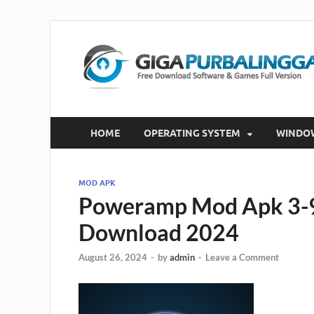
HOME
OPERATING SYSTEM
WINDO
MOD APK
Poweramp Mod Apk 3-97
Download 2024
August 26, 2024
-
by
admin
-
Leave a Comment