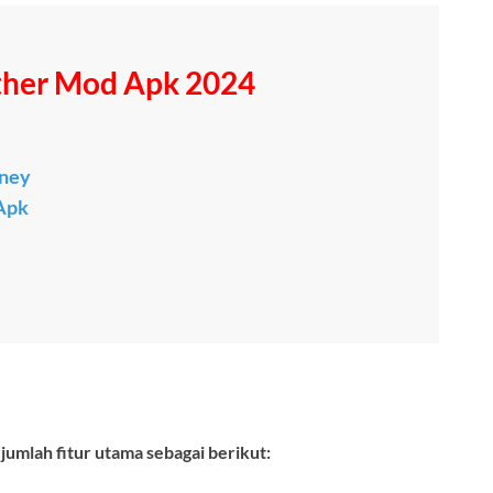
her Mod Apk 2024
ney
Apk
lah fitur utama sebagai berikut: