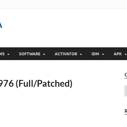
Gigapurbalingga
Download Software Gratis Full Version 2023
WS
SOFTWARE
ACTIVATOR
IDM
APK
6 (Full/Patched)