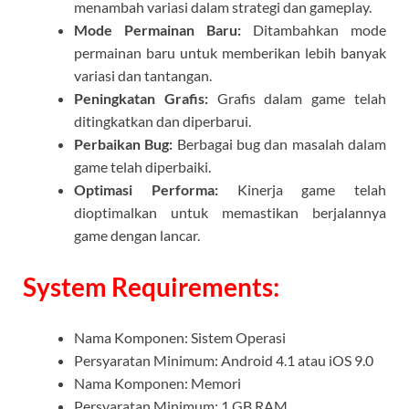
menambah variasi dalam strategi dan gameplay.
Mode Permainan Baru:
Ditambahkan mode
permainan baru untuk memberikan lebih banyak
variasi dan tantangan.
Peningkatan Grafis:
Grafis dalam game telah
ditingkatkan dan diperbarui.
Perbaikan Bug:
Berbagai bug dan masalah dalam
game telah diperbaiki.
Optimasi Performa:
Kinerja game telah
dioptimalkan untuk memastikan berjalannya
game dengan lancar.
System Requirements:
Nama Komponen: Sistem Operasi
Persyaratan Minimum: Android 4.1 atau iOS 9.0
Nama Komponen: Memori
Persyaratan Minimum: 1 GB RAM