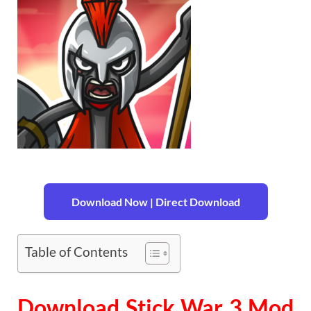
Download Now | Direct Download
Table of Contents
Download Stick War 3 Mod