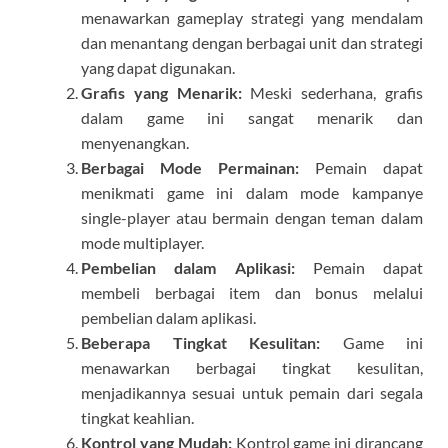
menawarkan gameplay strategi yang mendalam
dan menantang dengan berbagai unit dan strategi
yang dapat digunakan.
Grafis yang Menarik:
Meski sederhana, grafis
dalam game ini sangat menarik dan
menyenangkan.
Berbagai Mode Permainan:
Pemain dapat
menikmati game ini dalam mode kampanye
single-player atau bermain dengan teman dalam
mode multiplayer.
Pembelian dalam Aplikasi:
Pemain dapat
membeli berbagai item dan bonus melalui
pembelian dalam aplikasi.
Beberapa Tingkat Kesulitan:
Game ini
menawarkan berbagai tingkat kesulitan,
menjadikannya sesuai untuk pemain dari segala
tingkat keahlian.
Kontrol yang Mudah:
Kontrol game ini dirancang