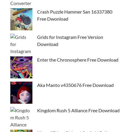
Crash Puzzle Hammer San 16337380
Free Dwonload
Grids for Instagram Free Version
Download
Enter the Chronosphere Free Download
Aka Manto v4350676 Free Download
Kingdom Rush 5 Alliance Free Download