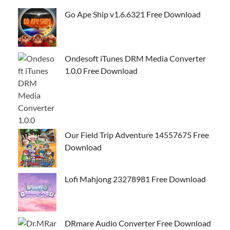
Go Ape Ship v1.6.6321 Free Download
Ondesoft iTunes DRM Media Converter
1.0.0 Free Download
Our Field Trip Adventure 14557675 Free
Download
Lofi Mahjong 23278981 Free Download
DRmare Audio Converter Free Download