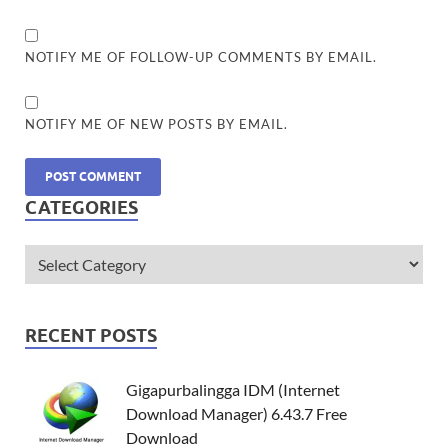
NOTIFY ME OF FOLLOW-UP COMMENTS BY EMAIL.
NOTIFY ME OF NEW POSTS BY EMAIL.
CATEGORIES
RECENT POSTS
Gigapurbalingga IDM (Internet
Download Manager) 6.43.7 Free
Download