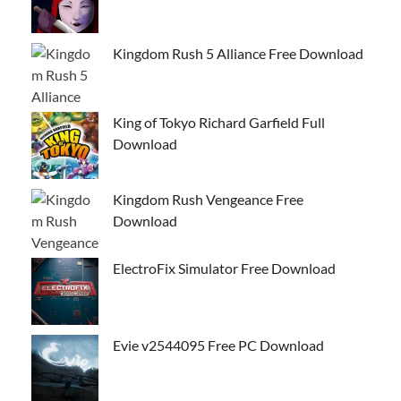
Kingdom Rush 5 Alliance Free Download
King of Tokyo Richard Garfield Full
Download
Kingdom Rush Vengeance Free
Download
ElectroFix Simulator Free Download
Evie v2544095 Free PC Download