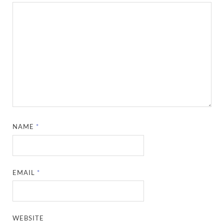
NAME
*
EMAIL
*
WEBSITE