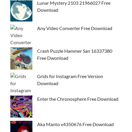
Lunar Mystery 2103 21966027 Free
Download
Any Video Converter Free Download
Crash Puzzle Hammer San 16337380
Free Dwonload
Grids for Instagram Free Version
Download
Enter the Chronosphere Free Download
Aka Manto v4350676 Free Download