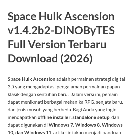
Space Hulk Ascension
v1.4.2b2-DINOByTES
Full Version Terbaru
Download (2026)
Space Hulk Ascension
adalah permainan strategi digital
3D yang mengadaptasi pengalaman permainan papan
klasik dengan sentuhan baru. Dalam versi ini, pemain
dapat menikmati berbagai mekanika RPG, senjata baru,
dan jenis musuh yang berbeda. Bagi Anda yang ingin
mendapatkan
offline installer
,
standalone setup
, dan
dapat digunakan di
Windows 7, Windows 8, Windows
10, dan Windows 11
, artikel ini akan menjadi panduan