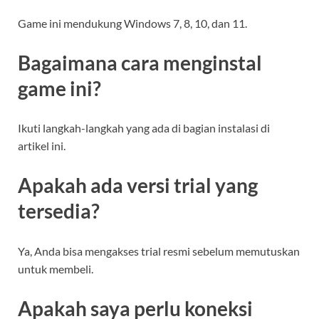
Game ini mendukung Windows 7, 8, 10, dan 11.
Bagaimana cara menginstal
game ini?
Ikuti langkah-langkah yang ada di bagian instalasi di
artikel ini.
Apakah ada versi trial yang
tersedia?
Ya, Anda bisa mengakses trial resmi sebelum memutuskan
untuk membeli.
Apakah saya perlu koneksi