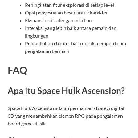
Peningkatan fitur eksplorasi di setiap level
Opsi penyesuaian besar untuk karakter
Ekspansi cerita dengan misi baru
Interaksi yang lebih baik antara pemain dan
lingkungan
Penambahan chapter baru untuk memperdalam
pengalaman bermain
FAQ
Apa itu Space Hulk Ascension?
Space Hulk Ascension adalah permainan strategi digital
3D yang menambahkan elemen RPG pada pengalaman
board game klasik.