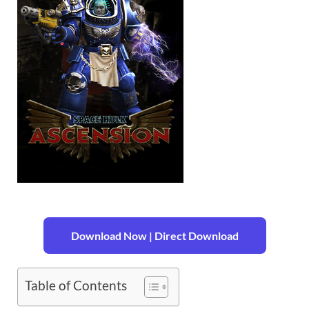
Download Now | Direct Download
Table of Contents