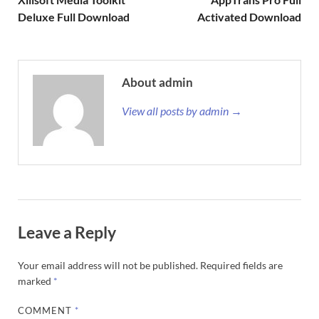
Deluxe Full Download
Activated Download
About admin
View all posts by admin →
Leave a Reply
Your email address will not be published.
Required fields are
marked
*
COMMENT
*