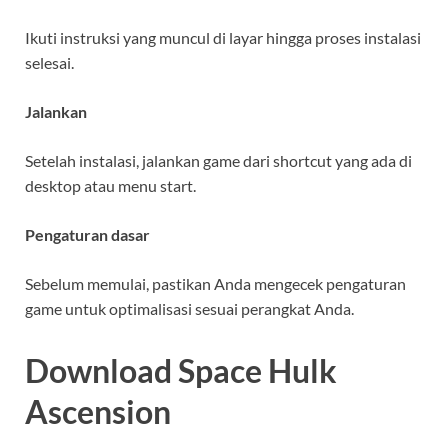
Ikuti instruksi yang muncul di layar hingga proses instalasi
selesai.
Jalankan
Setelah instalasi, jalankan game dari shortcut yang ada di
desktop atau menu start.
Pengaturan dasar
Sebelum memulai, pastikan Anda mengecek pengaturan
game untuk optimalisasi sesuai perangkat Anda.
Download Space Hulk
Ascension