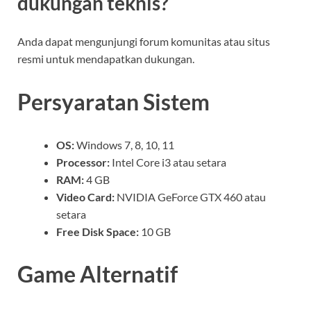
dukungan teknis?
Anda dapat mengunjungi forum komunitas atau situs
resmi untuk mendapatkan dukungan.
Persyaratan Sistem
OS:
Windows 7, 8, 10, 11
Processor:
Intel Core i3 atau setara
RAM:
4 GB
Video Card:
NVIDIA GeForce GTX 460 atau
setara
Free Disk Space:
10 GB
Game Alternatif